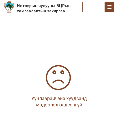
Их газрын чулууны БЦГ-ын
EN
хамгаалалтын захиргаа
Уучлаарай! энэ хуудсанд
мэдээлэл олдсонгүй