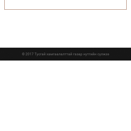
© 2017 Тусгай хамгаалалттай газар нутгийн сүлжээ