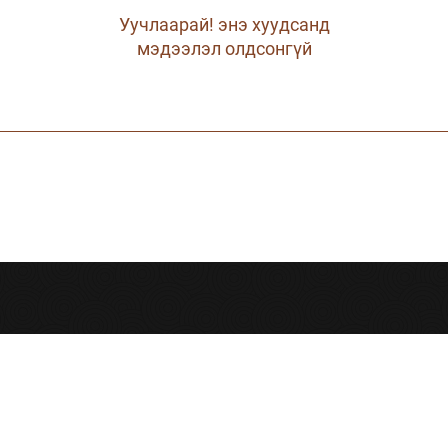
Уучлаарай! энэ хуудсанд
мэдээлэл олдсонгүй