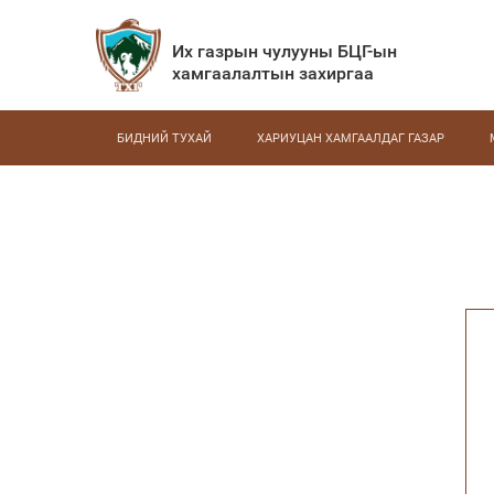
Их газрын чулууны БЦГ-ын
хамгаалалтын захиргаа
БИДНИЙ ТУХАЙ
ХАРИУЦАН ХАМГААЛДАГ ГАЗАР