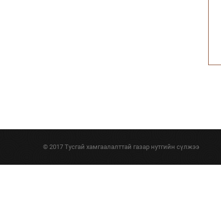
© 2017 Тусгай хамгаалалттай газар нутгийн сүлжээ