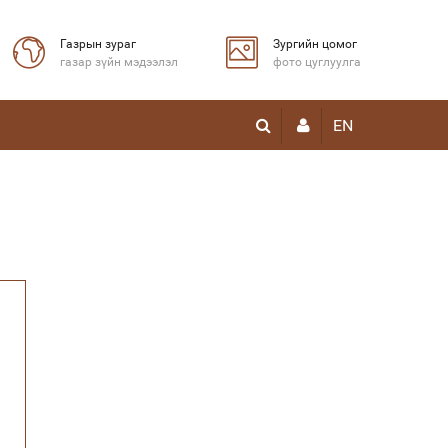
Газрын зураг
Зургийн цомог
газар зүйн мэдээлэл
фото цуглуулга
EN